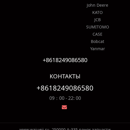
John Deere
KATO
JCB
SUMITOMO
CASE
Bobcat
Yanmar
+8618249086580
КОНТАКТЫ
+8618249086580
09：00 - 22: 00
www.wajueji.ru
250000 A-335 ранок запчасти