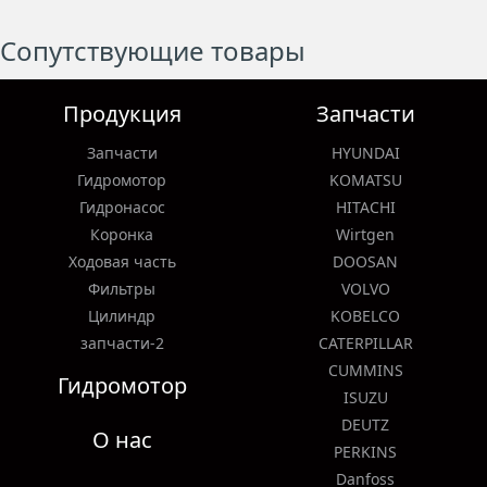
Сопутствующие товары
Продукция
Запчасти
Запчасти
HYUNDAI
Гидромотор
KOMATSU
Гидронасос
HITACHI
Коронка
Wirtgen
Ходовая часть
DOOSAN
Фильтры
VOLVO
Цилиндр
KOBELCO
запчасти-2
CATERPILLAR
CUMMINS
Гидромотор
ISUZU
DEUTZ
О нас
PERKINS
Danfoss