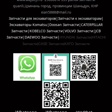
quanli,Цзинань город, провинции Шаньдун, КНР
xian5888@mail.ru
Запчасти для экскаваторов|Запчасти к экскаваторам|
Экскаваторы Komatsu|Doosan Запчасти|CATERPILLAR
Запчасти|KOBELCO Запчасти|VOLVO Запчасти|JCB
Запчасти|DAEWOO Запчасти|
HYUNDAI Запчасти|
HITACHI
Запчасти|
CASE Запчасти|
KATO Запчасти