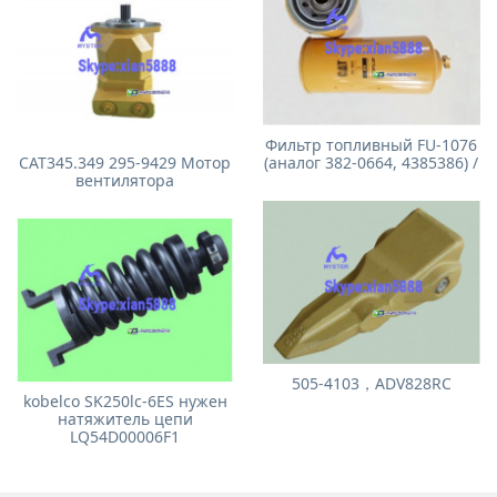
Фильтр топливный FU-1076
CAT345.349 295-9429 Мотор
(аналог 382-0664, 4385386) /
вентилятора
505-4103，ADV828RC
kobelco SK250lc-6ES нужен
натяжитель цепи
LQ54D00006F1