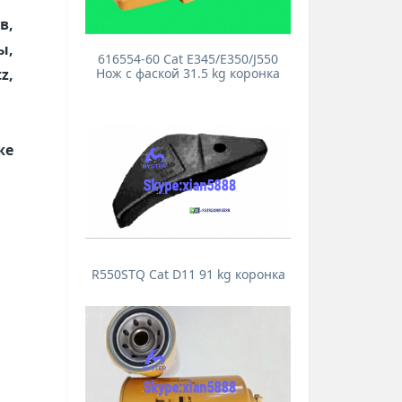
, 
, 
616554-60 Cat E345/E350/J550
, 
Нож с фаской 31.5 kg коронка
е 
R550STQ Cat D11 91 kg коронка