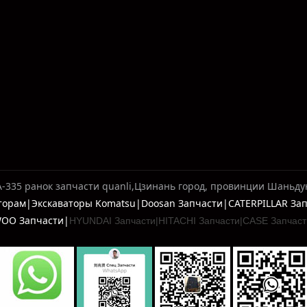
A-335 ранок запчасти quanli,Цзинань город, провинции Шаньду
ваторам|Экскаваторы Komatsu|Doosan Запчасти|CATERPILLAR З
OO Запчасти|
HYUNDAI Запчасти|
HITACHI Запчасти|
CASE Запчаст