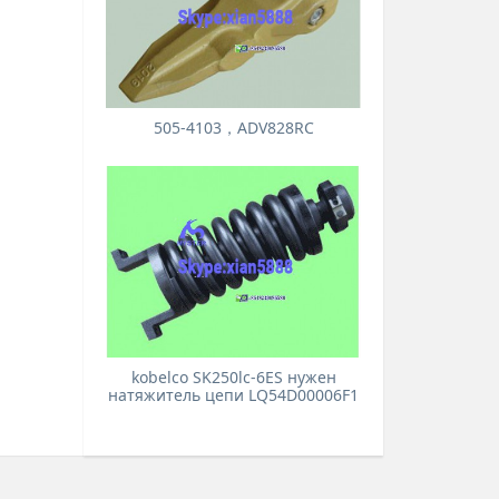
505-4103，ADV828RC
kobelco SK250lc-6ES нужен
натяжитель цепи LQ54D00006F1