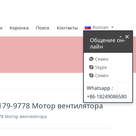
Russian
и
Коронка
Поиск
Контакты
-
×
Общение он-
лайн
Семён
Skype
Семён
Whatsapp：
+86-18249086580
179-9778 Мотор вентилятора
78 Мотор вентилятора