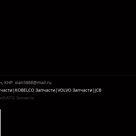
н, КНР
xian5888@mail.ru
апчасти|KOBELCO Запчасти|VOLVO Запчасти|JCB
и|
KATO Запчасти