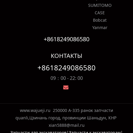
SUMITOMO
CASE
Bobcat
Yanmar
+8618249086580
КОНТАКТЫ
+8618249086580
09：00 - 22: 00
www.wajueji.ru
250000 A-335 ранок запчасти
quanli,Цзинань город, провинции Шаньдун, КНР
xian5888@mail.ru
Запчасти для экскаваторов|Запчасти к экскаваторам|