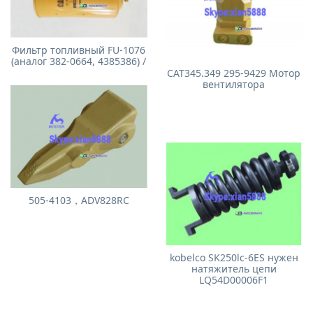
Фильтр топливный FU-1076
(аналог 382-0664, 4385386) /
CAT345.349 295-9429 Мотор
вентилятора
505-4103，ADV828RC
kobelco SK250lc-6ES нужен
натяжитель цепи
LQ54D00006F1