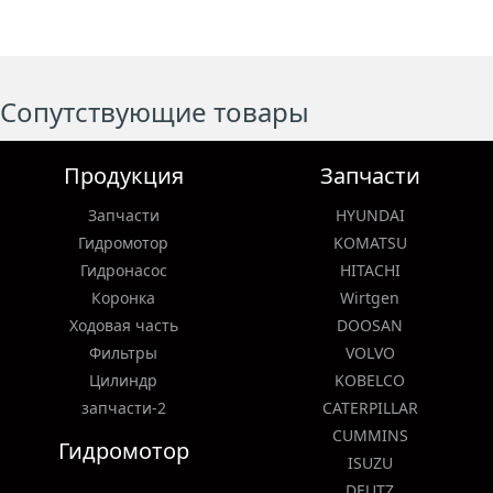
Сопутствующие товары
Продукция
Запчасти
Запчасти
HYUNDAI
Гидромотор
KOMATSU
Гидронасос
HITACHI
Коронка
Wirtgen
Ходовая часть
DOOSAN
Фильтры
VOLVO
Цилиндр
KOBELCO
запчасти-2
CATERPILLAR
CUMMINS
Гидромотор
ISUZU
DEUTZ