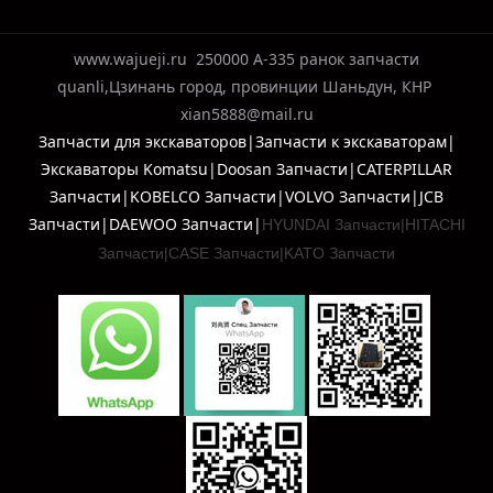
www.wajueji.ru
250000 A-335 ранок запчасти
quanli,Цзинань город, провинции Шаньдун, КНР
xian5888@mail.ru
Запчасти для экскаваторов|Запчасти к экскаваторам|
Экскаваторы Komatsu|Doosan Запчасти|CATERPILLAR
Запчасти|KOBELCO Запчасти|VOLVO Запчасти|JCB
Запчасти|DAEWOO Запчасти|
HYUNDAI Запчасти|
HITACHI
Запчасти|
CASE Запчасти|
KATO Запчасти